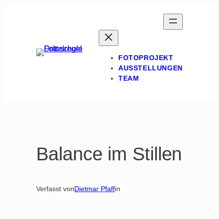
Zum
Inhalt
springen
FOTOPROJEKT
AUSSTELLUNGEN
TEAM
Balance im Stillen
Verfasst von
Dietmar Pfaff
in