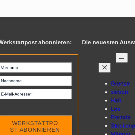
Werkstattpost abonnieren:
Die neuesten Auss
Grenze
sieben
Halt
Los
Fremde
WERKSTATTPO
Steckenp
ST ABONNIEREN
Männer