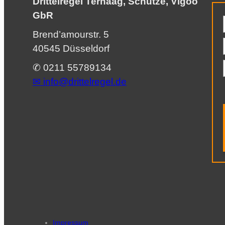
Drittelregel Terhaag, Schütze, Vigoo
GbR
Brend’amourstr. 5
40545 Düsseldorf
✆ 0211 55789134
✉︎
info@drittelregel.de
Impressum