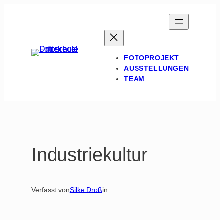
Zum
Inhalt
springen
FOTOPROJEKT
AUSSTELLUNGEN
TEAM
Industriekultur
Verfasst von
Silke Droß
in