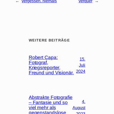
←
vergessen. niemals
verquer
→
WEITERE BEITRÄGE
Robert Capa:
15.
Fotograf,
Juli
Kriegsreporter,
2024
Freund und Visionär.
Abstrakte Fotografie
4.
– Fantasie und so
viel mehr als
August
gegenstandslose
2023