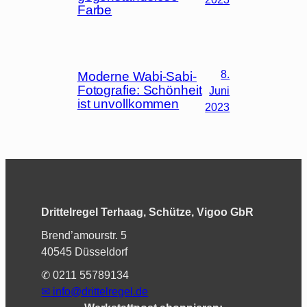
Farbe
8.
Moderne Wabi-Sabi-
Fotografie: Schönheit
Juni
ist unvollkommen
2023
Drittelregel Terhaag, Schütze, Vigoo GbR
Brend’amourstr. 5
40545 Düsseldorf
✆ 0211 55789134
✉︎
info@drittelregel.de