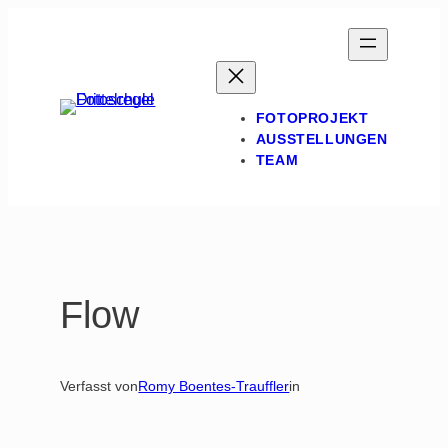
Zum
Inhalt
springen
FOTOPROJEKT
AUSSTELLUNGEN
TEAM
Flow
Verfasst von
Romy Boentes-Trauffler
in