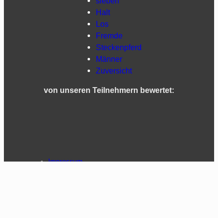
sieben
Halt
Los
Fremde
Steckenpferd
Männer
Zuversicht
von unseren Teilnehmern bewertet:
Impressum
Datenschutzerklärung (EU)
Cookie-Richtlinie (EU)
Haftungsausschluss
AGB