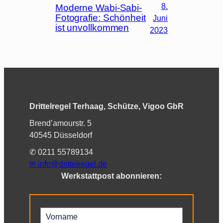
8.
Moderne Wabi-Sabi-
Fotografie: Schönheit
Juni
ist unvollkommen
2023
Drittelregel Terhaag, Schütze, Vigoo GbR
Brend’amourstr. 5
40545 Düsseldorf
✆ 0211 55789134
✉︎
info@drittelregel.de
Werkstattpost abonnieren: