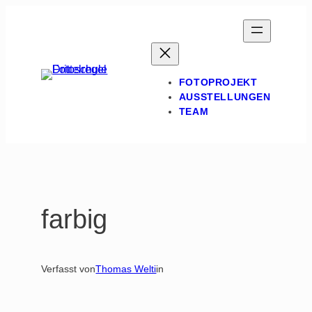
Zum
Inhalt
springen
FOTOPROJEKT
AUSSTELLUNGEN
TEAM
farbig
Verfasst von
Thomas Welti
in