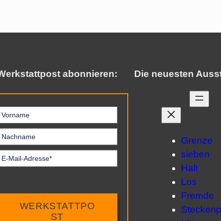
Werkstattpost abonnieren:
Die neuesten Auss
Grenze
sieben
Halt
Los
Fremde
WERKSTATTPO
Steckenp
ST