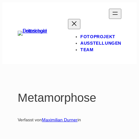
Zum
Inhalt
springen
FOTOPROJEKT
AUSSTELLUNGEN
TEAM
Metamorphose
Verfasst von
Maximilian Durner
in