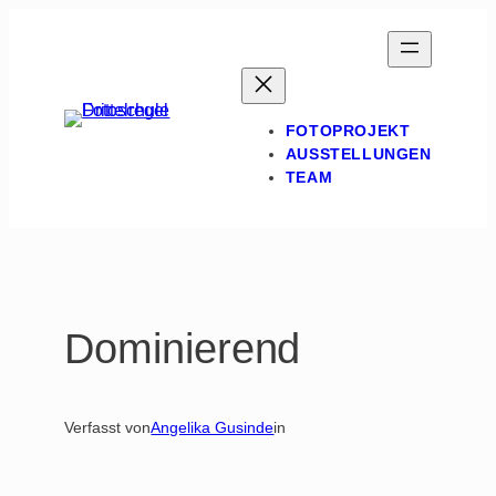
Zum
Inhalt
springen
FOTOPROJEKT
AUSSTELLUNGEN
TEAM
Dominierend
Verfasst von
Angelika Gusinde
in