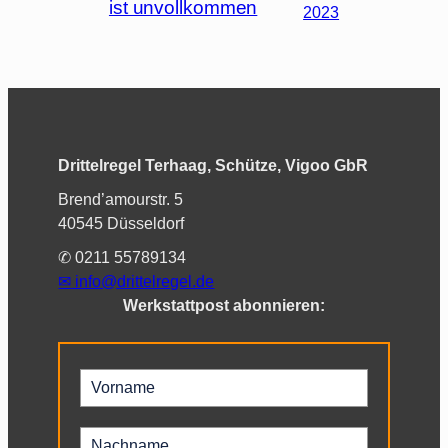
ist unvollkommen
2023
Drittelregel Terhaag, Schütze, Vigoo GbR
Brend’amourstr. 5
40545 Düsseldorf
✆ 0211 55789134
✉︎
info@drittelregel.de
Werkstattpost abonnieren: