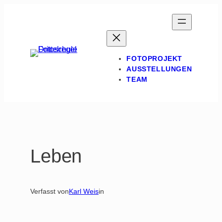
Zum
Inhalt
springen
FOTOPROJEKT
AUSSTELLUNGEN
TEAM
Leben
Verfasst von
Karl Weis
in