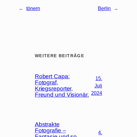
←
tönern
Berlin
→
WEITERE BEITRÄGE
Robert Capa:
15.
Fotograf,
Juli
Kriegsreporter,
2024
Freund und Visionär.
Abstrakte
Fotografie –
4.
Fantasie und so