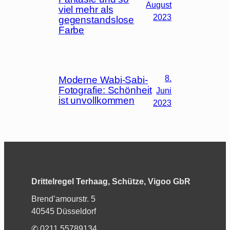
August
viel mehr als
2023
gegenstandslose
Farbe
8.
Moderne Wabi-Sabi-
Fotografie: Schönheit
Juni
ist unvollkommen
2023
Drittelregel Terhaag, Schütze, Vigoo GbR
Brend’amourstr. 5
40545 Düsseldorf
✆ 0211 55789134