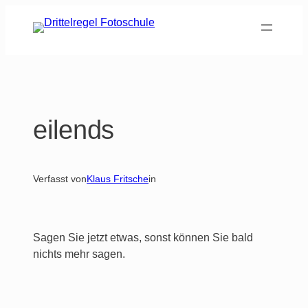
Zum
Inhalt
springen
eilends
Verfasst von
Klaus Fritsche
in
Sagen Sie jetzt etwas, sonst können Sie bald
nichts mehr sagen.