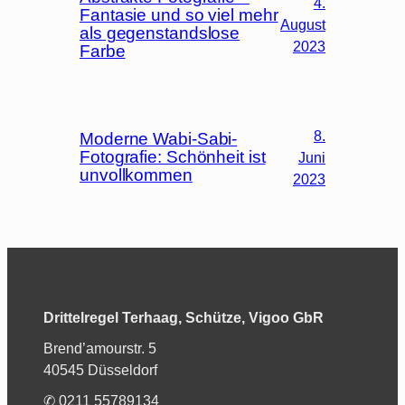
4.
Fantasie und so viel mehr
August
als gegenstandslose
2023
Farbe
8.
Moderne Wabi-Sabi-
Fotografie: Schönheit ist
Juni
unvollkommen
2023
Drittelregel Terhaag, Schütze, Vigoo GbR
Brend’amourstr. 5
40545 Düsseldorf
✆ 0211 55789134