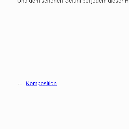
Und dem schönen Gefühl bei jedem dieser 
←
Komposition