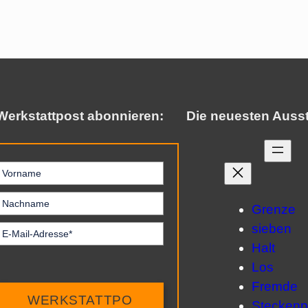
Werkstattpost abonnieren:
Die neuesten Auss
Grenze
sieben
Halt
Los
Fremde
WERKSTATTPO
Steckenp