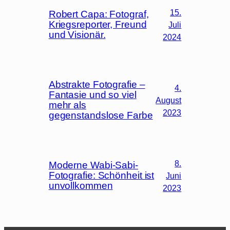
15.
Robert Capa: Fotograf,
Kriegsreporter, Freund
Juli
und Visionär.
2024
Abstrakte Fotografie –
4.
Fantasie und so viel
August
mehr als
2023
gegenstandslose Farbe
8.
Moderne Wabi-Sabi-
Fotografie: Schönheit ist
Juni
unvollkommen
2023