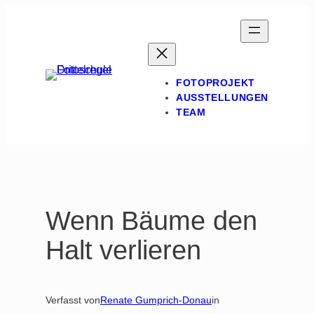
Zum
Inhalt
springen
FOTOPROJEKT
AUSSTELLUNGEN
TEAM
Wenn Bäume den
Halt verlieren
Verfasst von
Renate Gumprich-Donau
in