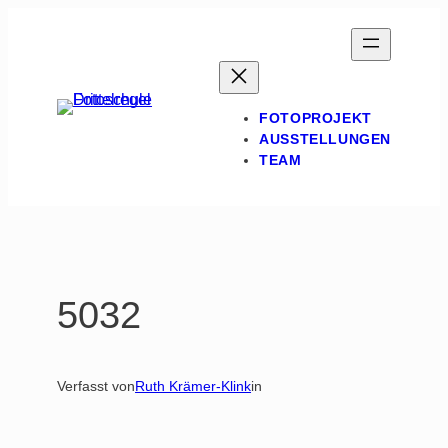
Zum
Inhalt
springen
FOTOPROJEKT
AUSSTELLUNGEN
TEAM
5032
Verfasst von
Ruth Krämer-Klink
in